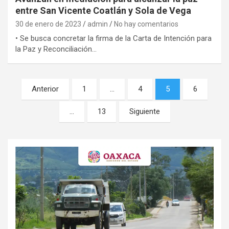
entre San Vicente Coatlán y Sola de Vega
30 de enero de 2023
admin
No hay comentarios
• Se busca concretar la firma de la Carta de Intención para
la Paz y Reconciliación…
Navegación
Anterior
1
…
4
5
6
de
…
13
Siguiente
entradas