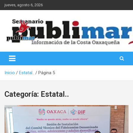
Saltar
jueves, agosto 6, 2026
al
contenido
Información de la Costa Oaxaqueña
PubliMar
Inicio
Estatal..
Página 5
Categoría:
Estatal..