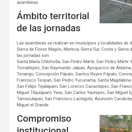
asambleas.
Ámbito territorial
de las jornadas
Las asambleas se realizan en municipios y localidades de di
Sierra de Flores Magón, Mixteca, Sierra Sur, Costa y Sierra
las jornadas son:
Santa María Chilchotla, San Pedro Mártir, San Pedro Márti
Tomaltepec, San Raymundo Jalpan, Ayoquezco de Aldama, Sa
Tenango, Concepción Pápalo, Santos Reyes Pápalo, Concepc
Francisco Teopan, San Pedro Yucunama, Santa Magdalena Jico
San Felipe Tejalapam, San Lorenzo Cacaotepec, San Franci
Miguel Tilquiápam, Yaxe, San Carlos Yautepec, San Miguel E
Tamazulapan, San Francisco Lachigoló, Asunción Cacalote
Miguel el Grande.
Compromiso
institucional