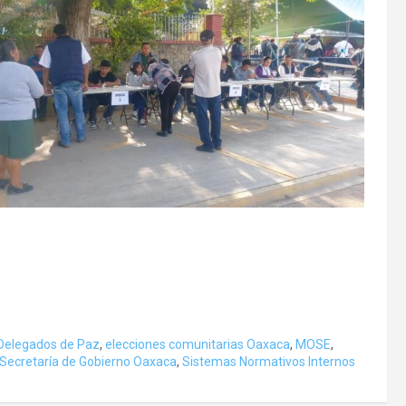
 Delegados de Paz
,
elecciones comunitarias Oaxaca
,
MOSE
,
Secretaría de Gobierno Oaxaca
,
Sistemas Normativos Internos