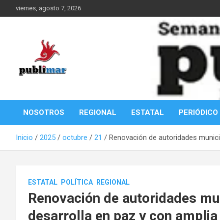
Saltar
viernes, agosto 7, 2026
al
contenido
Información de la Costa Oaxaqueña
PubliMar
NOSOTROS
REGIONAL
ESTATAL
PERIÓDICO
Inicio
2025
octubre
21
Renovación de autoridades municip
ESTATAL
POLÍTICA
REGIONAL
Renovación de autoridades mu
desarrolla en paz y con amplia