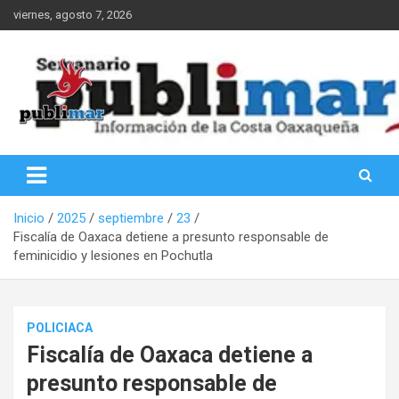
Saltar
viernes, agosto 7, 2026
al
contenido
Información de la Costa Oaxaqueña
PubliMar
Inicio
2025
septiembre
23
Fiscalía de Oaxaca detiene a presunto responsable de
feminicidio y lesiones en Pochutla
POLICIACA
Fiscalía de Oaxaca detiene a
presunto responsable de