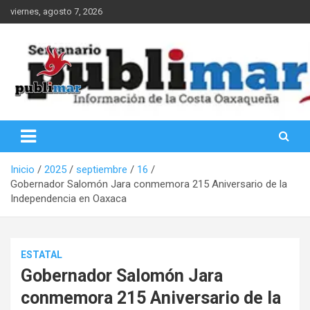
Saltar
viernes, agosto 7, 2026
al
contenido
Información de la Costa Oaxaqueña
PubliMar
Inicio
2025
septiembre
16
Gobernador Salomón Jara conmemora 215 Aniversario de la
Independencia en Oaxaca
ESTATAL
Gobernador Salomón Jara
conmemora 215 Aniversario de la