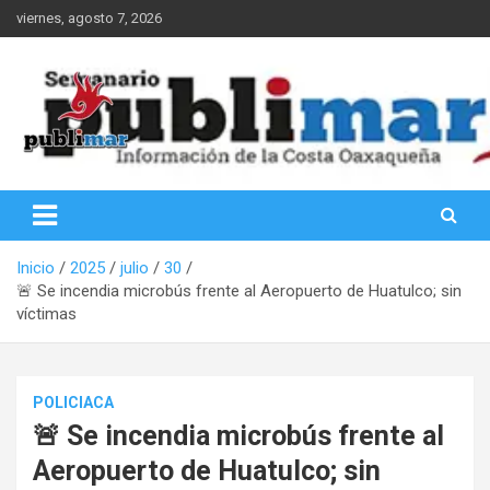
Saltar
viernes, agosto 7, 2026
al
contenido
Información de la Costa Oaxaqueña
PubliMar
Inicio
2025
julio
30
🚨 Se incendia microbús frente al Aeropuerto de Huatulco; sin
víctimas
POLICIACA
🚨 Se incendia microbús frente al
Aeropuerto de Huatulco; sin