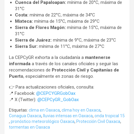
Cuenca del Papaloapan:
mínima de 20°C, máxima de
31°C
Costa:
mínima de 22°C, máxima de 34°C
Mixteca:
mínima de 15°C, máxima de 29°C
Sierra de Flores Magón:
mínima de 15°C, máxima de
31°C
Sierra de Juárez:
mínima de 9°C, máxima de 23°C
Sierra Sur:
mínima de 11°C, máxima de 27°C
La CEPCyGR exhorta a la ciudadanía a
mantenerse
informada
a través de los canales oficiales y seguir las
recomendaciones de
Protección Civil y Capitanías de
Puerto
, especialmente en zonas de riesgo.
👉 Para actualizaciones oficiales, consulta:
📍 Facebook:
@CEPCYGRGobOax
📍 X (Twitter):
@CEPCyGR_GobOax
Etiquetas:
clima en Oaxaca
,
clima hoy en Oaxaca
,
Conagua Oaxaca
,
lluvias intensas en Oaxaca
,
onda tropical 15
,
pronóstico meteorológico Oaxaca
,
Protección Civil Oaxaca
,
tormentas en Oaxaca