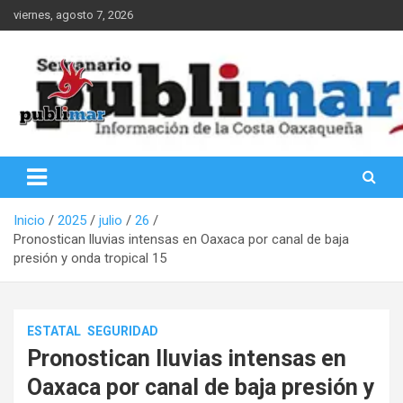
Saltar
viernes, agosto 7, 2026
al
contenido
Información de la Costa Oaxaqueña
PubliMar
Inicio
2025
julio
26
Pronostican lluvias intensas en Oaxaca por canal de baja
presión y onda tropical 15
ESTATAL
SEGURIDAD
Pronostican lluvias intensas en
Oaxaca por canal de baja presión y