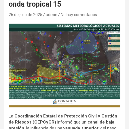
onda tropical 15
26 de julio de 2025
admin
No hay comentarios
La
Coordinación Estatal de Protección Civil y Gestión
de Riesgos (CEPCyGR)
informó que un
canal de baja
presión
, la influencia de una
vaguada superior
y el paso