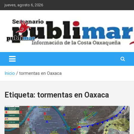
Saltar
jueves, agosto 6, 2026
al
contenido
Información de la Costa Oaxaqueña
PubliMar
Inicio
tormentas en Oaxaca
Etiqueta:
tormentas en Oaxaca