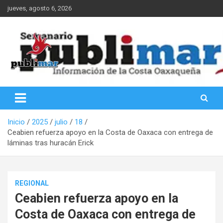
Saltar
jueves, agosto 6, 2026
al
contenido
Información de la Costa Oaxaqueña
PubliMar
Inicio
2025
julio
18
Ceabien refuerza apoyo en la Costa de Oaxaca con entrega de
láminas tras huracán Erick
REGIONAL
Ceabien refuerza apoyo en la
Costa de Oaxaca con entrega de