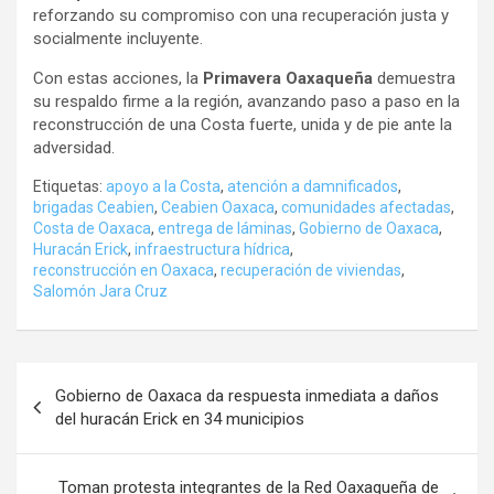
reforzando su compromiso con una recuperación justa y
socialmente incluyente.
Con estas acciones, la
Primavera Oaxaqueña
demuestra
su respaldo firme a la región, avanzando paso a paso en la
reconstrucción de una Costa fuerte, unida y de pie ante la
adversidad.
Etiquetas:
apoyo a la Costa
,
atención a damnificados
,
brigadas Ceabien
,
Ceabien Oaxaca
,
comunidades afectadas
,
Costa de Oaxaca
,
entrega de láminas
,
Gobierno de Oaxaca
,
Huracán Erick
,
infraestructura hídrica
,
reconstrucción en Oaxaca
,
recuperación de viviendas
,
Salomón Jara Cruz
Navegación
Gobierno de Oaxaca da respuesta inmediata a daños
de
del huracán Erick en 34 municipios
entradas
Toman protesta integrantes de la Red Oaxaqueña de