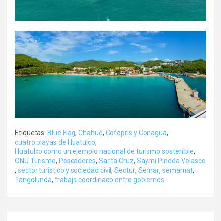
Etiquetas:
Blue Flag
,
Chahué
,
Cofepris y Conagua
,
cuatro playas de Huatulco
,
Huatulco como un ejemplo nacional de turismo sostenible
,
ONU Turismo
,
Pescadores
,
Santa Cruz
,
Saymi Pineda Velasco
,
sector turístico y sociedad civil
,
Sectur
,
Semar
,
semarnat
,
Tangolunda
,
trabajo coordinado entre gobiernos
Navegación