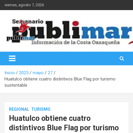
Saltar
viernes, agosto 7, 2026
al
contenido
Información de la Costa Oaxaqueña
PubliMar
Inicio
2025
mayo
27
Huatulco obtiene cuatro distintivos Blue Flag por turismo
sustentable
REGIONAL
TURISMO
Huatulco obtiene cuatro
distintivos Blue Flag por turismo