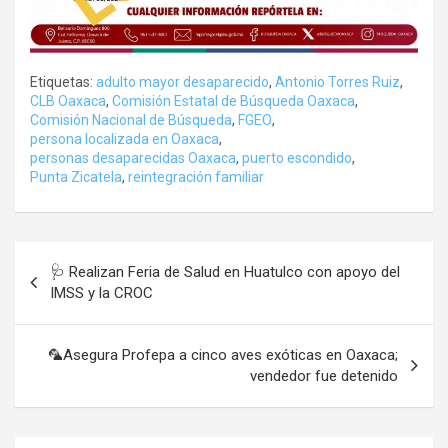
Etiquetas:
adulto mayor desaparecido
,
Antonio Torres Ruiz
,
CLB Oaxaca
,
Comisión Estatal de Búsqueda Oaxaca
,
Comisión Nacional de Búsqueda
,
FGEO
,
persona localizada en Oaxaca
,
personas desaparecidas Oaxaca
,
puerto escondido
,
Punta Zicatela
,
reintegración familiar
Navegación
🩺 Realizan Feria de Salud en Huatulco con apoyo del
de
IMSS y la CROC
entradas
🦜Asegura Profepa a cinco aves exóticas en Oaxaca;
vendedor fue detenido