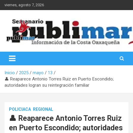
Saltar
viernes, agosto 7, 2026
al
contenido
Información de la Costa Oaxaqueña
PubliMar
Inicio
2025
mayo
13
👤 Reaparece Antonio Torres Ruiz en Puerto Escondido;
autoridades logran su reintegración familiar
POLICIACA
REGIONAL
👤 Reaparece Antonio Torres Ruiz
en Puerto Escondido; autoridades