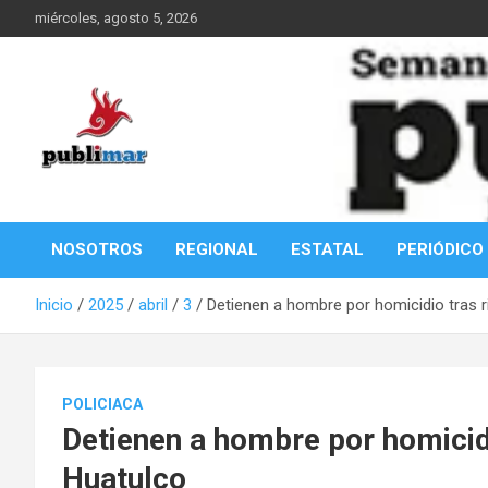
Saltar
miércoles, agosto 5, 2026
al
contenido
Información de la Costa Oaxaqueña
PubliMar
NOSOTROS
REGIONAL
ESTATAL
PERIÓDICO
Inicio
2025
abril
3
Detienen a hombre por homicidio tras 
POLICIACA
Detienen a hombre por homicidi
Huatulco