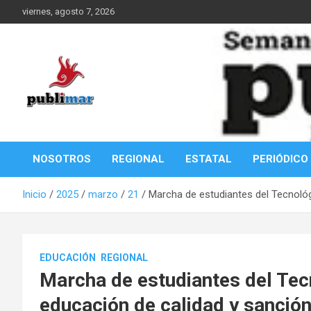
Saltar
viernes, agosto 7, 2026
al
contenido
Información de la Costa Oaxaqueña
PubliMar
NOSOTROS
REGIONAL
ESTATAL
PERIÓDICO
Inicio
2025
marzo
21
Marcha de estudiantes del Tecnológ
EDUCACIÓN
REGIONAL
Marcha de estudiantes del Tec
educación de calidad y sanción 