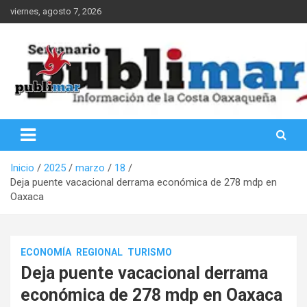
Saltar
viernes, agosto 7, 2026
al
contenido
Información de la Costa Oaxaqueña
PubliMar
Inicio
2025
marzo
18
Deja puente vacacional derrama económica de 278 mdp en
Oaxaca
ECONOMÍA
REGIONAL
TURISMO
Deja puente vacacional derrama
económica de 278 mdp en Oaxaca