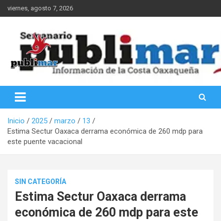
Saltar
viernes, agosto 7, 2026
al
contenido
Información de la Costa Oaxaqueña
PubliMar
Inicio
2025
marzo
13
Estima Sectur Oaxaca derrama económica de 260 mdp para
este puente vacacional
SIN CATEGORÍA
Estima Sectur Oaxaca derrama
económica de 260 mdp para este