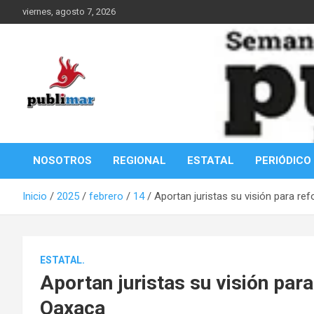
Saltar
viernes, agosto 7, 2026
al
contenido
Información de la Costa Oaxaqueña
PubliMar
NOSOTROS
REGIONAL
ESTATAL
PERIÓDICO
Inicio
2025
febrero
14
Aportan juristas su visión para re
ESTATAL.
Aportan juristas su visión par
Oaxaca