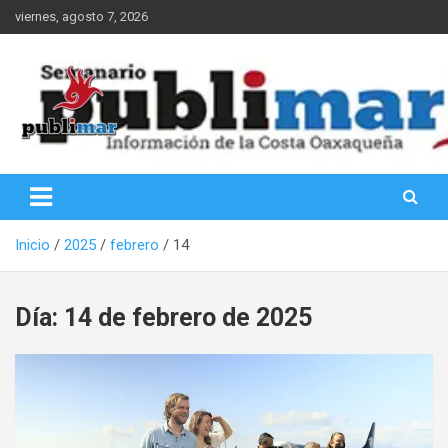
Saltar
viernes, agosto 7, 2026
al
contenido
Información de la Costa Oaxaqueña
PubliMar
Inicio
2025
febrero
14
Día:
14 de febrero de 2025