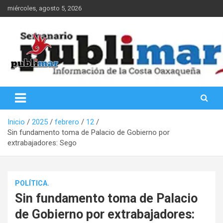
Saltar
miércoles, agosto 5, 2026
al
contenido
Información de la Costa Oaxaqueña
PubliMar
Inicio
2025
febrero
12
Sin fundamento toma de Palacio de Gobierno por
extrabajadores: Sego
POLÍTICA.
Sin fundamento toma de Palacio
de Gobierno por extrabajadores: