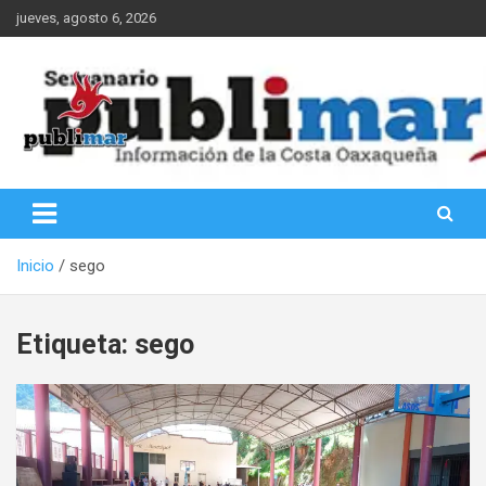
Saltar
jueves, agosto 6, 2026
al
contenido
Información de la Costa Oaxaqueña
PubliMar
Inicio
sego
Etiqueta:
sego