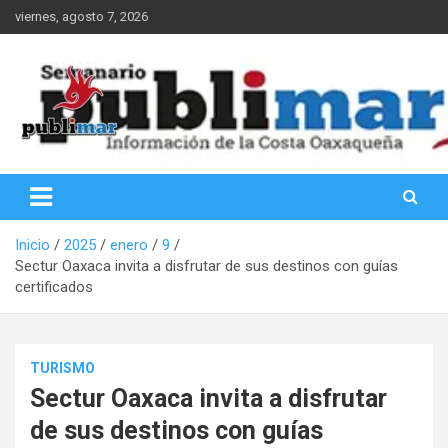
Saltar
viernes, agosto 7, 2026
al
contenido
Información de la Costa Oaxaqueña
PubliMar
Inicio
2025
enero
9
Sectur Oaxaca invita a disfrutar de sus destinos con guías
certificados
TURISMO
Sectur Oaxaca invita a disfrutar
de sus destinos con guías