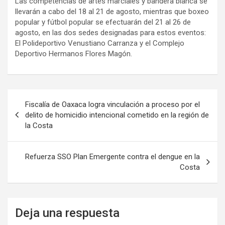
Las competencias de artes marciales y bandera blanca se
llevarán a cabo del 18 al 21 de agosto, mientras que boxeo
popular y fútbol popular se efectuarán del 21 al 26 de
agosto, en las dos sedes designadas para estos eventos:
El Polideportivo Venustiano Carranza y el Complejo
Deportivo Hermanos Flores Magón.
Navegación
Fiscalía de Oaxaca logra vinculación a proceso por el
de
delito de homicidio intencional cometido en la región de
la Costa
entradas
Refuerza SSO Plan Emergente contra el dengue en la
Costa
Deja una respuesta