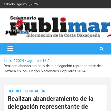
Saltar
sábado, agosto 8, 2026
al
contenido
Información de la Costa Oaxaqueña
PubliMar
Inicio
2024
agosto
13
Realizan abanderamiento de la delegación representante de
Oaxaca en los Juegos Nacionales Populares 2024
DEPORTE
EDUCACIÓN
Realizan abanderamiento de la
delegación representante de