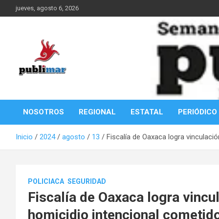
Saltar
jueves, agosto 6, 2026
al
contenido
Información de la Costa Oaxaqueña
PubliMar
NOSOTROS
REGIONAL
ESTATAL
PERIÓDICO
Inicio
2024
agosto
13
Fiscalía de Oaxaca logra vinculació
POLICIACA
SEGURIDAD
Fiscalía de Oaxaca logra vincul
homicidio intencional cometido