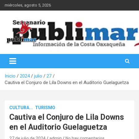
Saltar
miércoles, agosto 5, 2026
al
contenido
Información de la Costa Oaxaqueña
PubliMar
Inicio
2024
julio
27
Cautiva el Conjuro de Lila Downs en el Auditorio Guelaguetza
CULTURA...
TURISMO
Cautiva el Conjuro de Lila Downs
en el Auditorio Guelaguetza
27 de julio de 2024
admin
No hay comentarios