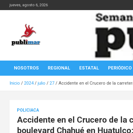
Saltar
jueves, agosto 6, 2026
al
contenido
Información de la Costa Oaxaqueña
PubliMar
NOSOTROS
REGIONAL
ESTATAL
PERIÓDICO
Inicio
2024
julio
27
Accidente en el Crucero de la carrete
POLICIACA
Accidente en el Crucero de la 
boulevard Chahué en Huatulco: