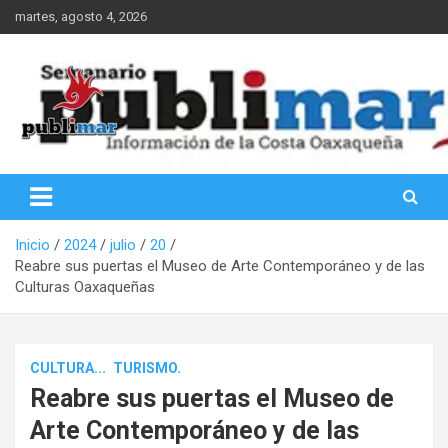
Saltar
martes, agosto 4, 2026
al
contenido
Información de la Costa Oaxaqueña
PubliMar
Inicio
2024
julio
20
Reabre sus puertas el Museo de Arte Contemporáneo y de las
Culturas Oaxaqueñas
CULTURA...
TURISMO.
Reabre sus puertas el Museo de
Arte Contemporáneo y de las