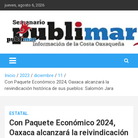
Saltar
jueves, agosto 6, 2026
al
contenido
Información de la Costa Oaxaqueña
PubliMar
Inicio
2023
diciembre
11
Con Paquete Económico 2024, Oaxaca alcanzará la
reivindicación histórica de sus pueblos: Salomón Jara
ESTATAL.
Con Paquete Económico 2024,
Oaxaca alcanzará la reivindicación