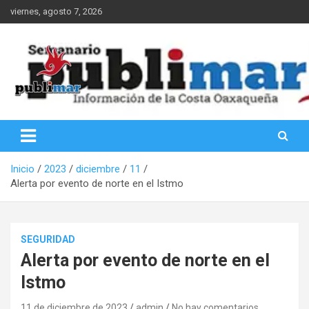
Saltar
viernes, agosto 7, 2026
al
contenido
Información de la Costa Oaxaqueña
PubliMar
Inicio
2023
diciembre
11
Alerta por evento de norte en el Istmo
SEGURIDAD
Alerta por evento de norte en el
Istmo
11 de diciembre de 2023
admin
No hay comentarios