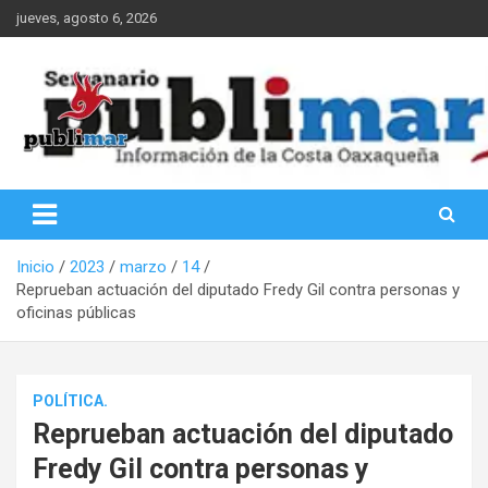
Saltar
jueves, agosto 6, 2026
al
contenido
Información de la Costa Oaxaqueña
PubliMar
Inicio
2023
marzo
14
Reprueban actuación del diputado Fredy Gil contra personas y
oficinas públicas
POLÍTICA.
Reprueban actuación del diputado
Fredy Gil contra personas y