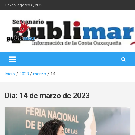
Saltar
jueves, agosto 6, 2026
al
contenido
Información de la Costa Oaxaqueña
PubliMar
Inicio
2023
marzo
14
Día:
14 de marzo de 2023