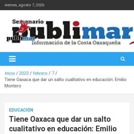
Saltar
viernes, agosto 7, 2026
al
contenido
Información de la Costa Oaxaqueña
PubliMar
Inicio
2023
febrero
7
Tiene Oaxaca que dar un salto cualitativo en educación: Emilio
Montero
EDUCACIÓN
Tiene Oaxaca que dar un salto
cualitativo en educación: Emilio