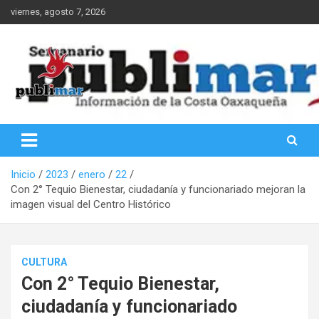
Saltar
viernes, agosto 7, 2026
al
contenido
Información de la Costa Oaxaqueña
PubliMar
Inicio
2023
enero
22
Con 2° Tequio Bienestar, ciudadanía y funcionariado mejoran la
imagen visual del Centro Histórico
CULTURA
Con 2° Tequio Bienestar,
ciudadanía y funcionariado