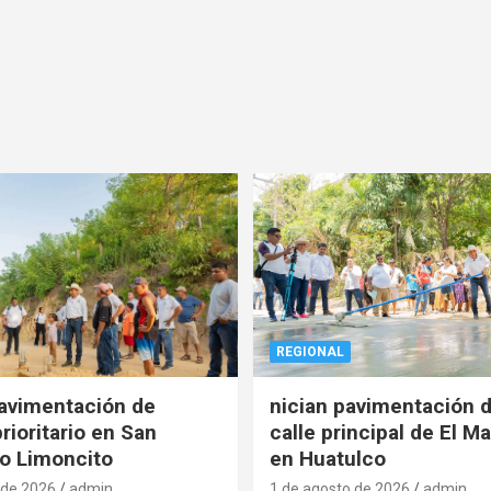
REGIONAL
pavimentación de
nician pavimentación d
rioritario en San
calle principal de El Ma
o Limoncito
en Huatulco
 de 2026
admin
1 de agosto de 2026
admin