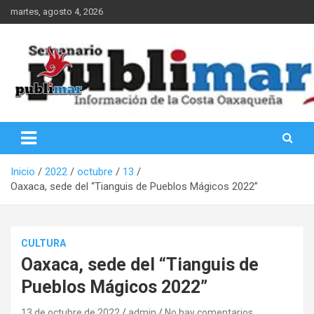
Saltar
martes, agosto 4, 2026
al
contenido
Información de la Costa Oaxaqueña
PubliMar
Inicio
2022
octubre
13
Oaxaca, sede del “Tianguis de Pueblos Mágicos 2022”
CULTURA
Oaxaca, sede del “Tianguis de
Pueblos Mágicos 2022”
13 de octubre de 2022
admin
No hay comentarios