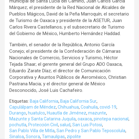
municipal de Santa Lucia del Camino, Juan Carlos García
Márquez; el presidente de la Red Nacional de Alcaldes de
Pueblos Mágicos, David de la Peña Marroquín; el secretario
de Turismo de Oaxaca y presidente de la ASETUR, Juan
Carlos Rivera Castellanos; y el subsecretario de Turismo
del Gobierno de México, Humberto Hernández Haddad.
También, el senador de la República, Antonio García
Conejo; el presidente de la Confederación de Cámaras
Nacionales de Comercio, Servicios y Turismo, Héctor
Tejada Shaar; el gerente general del Grupo ADO Oaxaca,
Eduardo Zarate Díaz; el director de Comunicación
Corporativa y Asuntos Públicos de Aeroméxico, Christian
Pastrana Macia; y el director general de México
Desconocido, José Luis Cachafeiro.
Etiquetas:
Baja California
,
Baja California Sur
,
Capulálpam de Méndez
,
Chihuahua
,
Coahuila
,
covid-19
,
Durango
,
huatulco
,
Huautla de Jiménez
,
mazunte
,
Mazunte y Santa Catarina Juquila
,
oaxaca
,
pinotepa nacional
,
pochutla
,
Protección Civil
,
salud
,
San Luis Potosi
,
San Pablo Villa de Mitla
,
San Pedro y San Pablo Teposcolula
,
Sinaloa
,
Sonora
,
Tamaulipas
,
zipolite