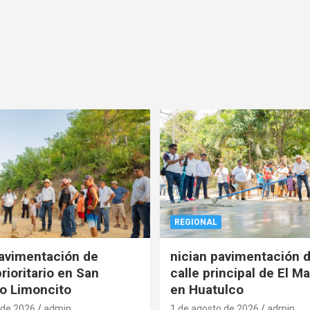
REGIONAL
pavimentación de
nician pavimentación d
rioritario en San
calle principal de El Ma
o Limoncito
en Huatulco
 de 2026
admin
1 de agosto de 2026
admin