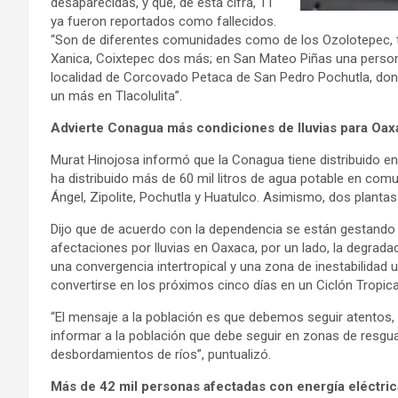
desaparecidas, y que, de esta cifra, 11
ya fueron reportados como fallecidos.
“Son de diferentes comunidades como de los Ozolotepec, t
Xanica, Coixtepec dos más; en San Mateo Piñas una perso
localidad de Corcovado Petaca de San Pedro Pochutla, do
un más en Tlacolulita”.
Advierte Conagua más condiciones de lluvias para Oax
Murat Hinojosa informó que la Conagua tiene distribuido e
ha distribuido más de 60 mil litros de agua potable en com
Ángel, Zipolite, Pochutla y Huatulco. Asimismo, dos planta
Dijo que de acuerdo con la dependencia se están gestando
afectaciones por lluvias en Oaxaca, por un lado, la degrad
una convergencia intertropical y una zona de inestabilidad
convertirse en los próximos cinco días en un Ciclón Tropica
“El mensaje a la población es que debemos seguir atentos,
informar a la población que debe seguir en zonas de resg
desbordamientos de ríos”, puntualizó.
Más de 42 mil personas afectadas con energía eléctric