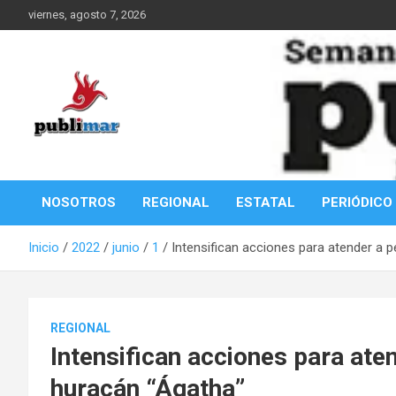
Saltar
viernes, agosto 7, 2026
al
contenido
Información de la Costa Oaxaqueña
PubliMar
NOSOTROS
REGIONAL
ESTATAL
PERIÓDICO
Inicio
2022
junio
1
Intensifican acciones para atender a 
REGIONAL
Intensifican acciones para ate
huracán “Ágatha”