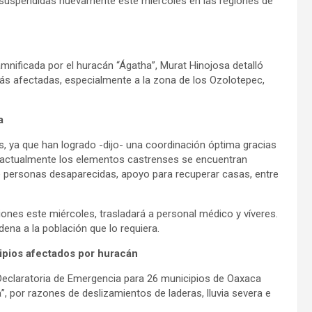
suspendidas nuevamente este miércoles en las regiones de
mnificada por el huracán “Ágatha”, Murat Hinojosa detalló
más afectadas, especialmente a la zona de los Ozolotepec,
a
, ya que han logrado -dijo- una coordinación óptima gracias
que actualmente los elementos castrenses se encuentran
 personas desaparecidas, apoyo para recuperar casas, entre
ciones este miércoles, trasladará a personal médico y víveres.
ena a la población que lo requiera.
ipios afectados por huracán
a Declaratoria de Emergencia para 26 municipios de Oaxaca
, por razones de deslizamientos de laderas, lluvia severa e