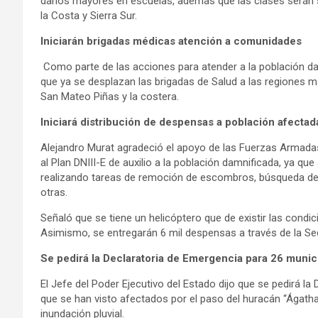
daños mayores en escuelas, además que las clases serán 
la Costa y Sierra Sur.
Iniciarán brigadas médicas atención a comunidades
Como parte de las acciones para atender a la población da
que ya se desplazan las brigadas de Salud a las regiones 
San Mateo Piñas y la costera.
Iniciará distribución de despensas a población afectad
Alejandro Murat agradeció el apoyo de las Fuerzas Armadas
al Plan DNIII-E de auxilio a la población damnificada, ya 
realizando tareas de remoción de escombros, búsqueda de
otras.
Señaló que se tiene un helicóptero que de existir las condi
Asimismo, se entregarán 6 mil despensas a través de la Sed
Se pedirá la Declaratoria de Emergencia para 26 munic
El Jefe del Poder Ejecutivo del Estado dijo que se pedirá l
que se han visto afectados por el paso del huracán “Ágatha”
inundación pluvial.