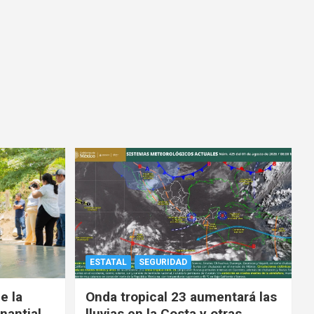
ESTATAL
SEGURIDAD
e la
Onda tropical 23 aumentará las
nantial,
lluvias en la Costa y otras