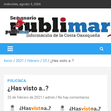
Saltar
miércoles, agosto 5, 2026
al
contenido
Información de la Costa Oaxaqueña
PubliMar
Inicio
2021
febrero
25
¿Has visto a..?
POLICÍACA.
¿Has visto a..?
25 de febrero de 2021
admin
No hay comentarios