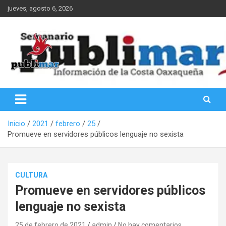
Saltar
jueves, agosto 6, 2026
al
contenido
Información de la Costa Oaxaqueña
PubliMar
Inicio
2021
febrero
25
Promueve en servidores públicos lenguaje no sexista
CULTURA
Promueve en servidores públicos
lenguaje no sexista
25 de febrero de 2021
admin
No hay comentarios