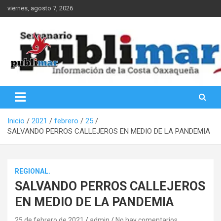
Saltar
viernes, agosto 7, 2026
al
contenido
Información de la Costa Oaxaqueña
PubliMar
Inicio
2021
febrero
25
SALVANDO PERROS CALLEJEROS EN MEDIO DE LA PANDEMIA
REGIONAL.
SALVANDO PERROS CALLEJEROS
EN MEDIO DE LA PANDEMIA
25 de febrero de 2021
admin
No hay comentarios