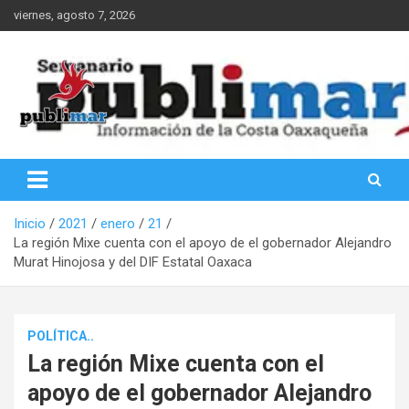
Saltar
viernes, agosto 7, 2026
al
contenido
Información de la Costa Oaxaqueña
PubliMar
Inicio
2021
enero
21
La región Mixe cuenta con el apoyo de el gobernador Alejandro
Murat Hinojosa y del DIF Estatal Oaxaca
POLÍTICA..
La región Mixe cuenta con el
apoyo de el gobernador Alejandro