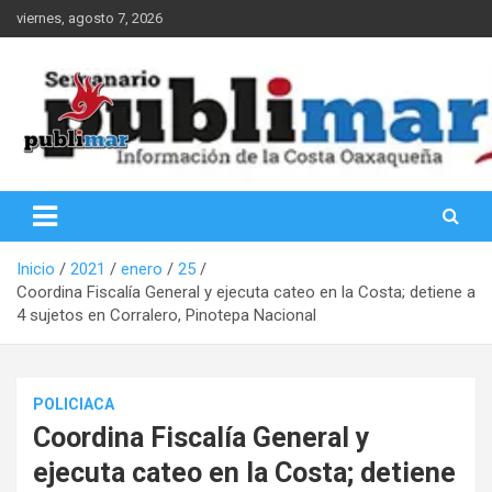
Saltar
viernes, agosto 7, 2026
al
contenido
Información de la Costa Oaxaqueña
PubliMar
Inicio
2021
enero
25
Coordina Fiscalía General y ejecuta cateo en la Costa; detiene a
4 sujetos en Corralero, Pinotepa Nacional
POLICIACA
Coordina Fiscalía General y
ejecuta cateo en la Costa; detiene