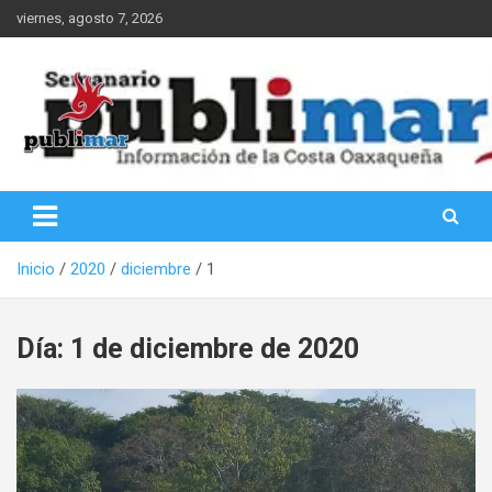
Saltar
viernes, agosto 7, 2026
al
contenido
Información de la Costa Oaxaqueña
PubliMar
Inicio
2020
diciembre
1
Día:
1 de diciembre de 2020