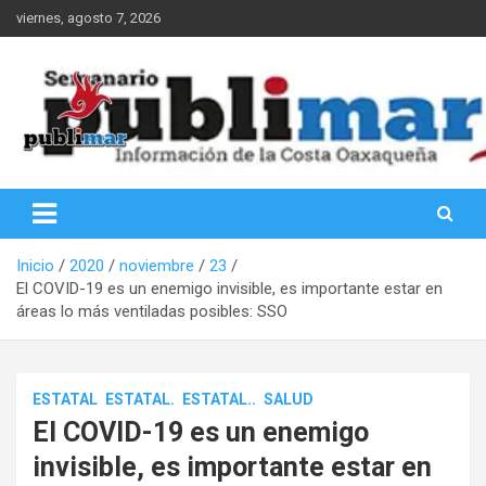
Saltar
viernes, agosto 7, 2026
al
contenido
Información de la Costa Oaxaqueña
PubliMar
Inicio
2020
noviembre
23
El COVID-19 es un enemigo invisible, es importante estar en
áreas lo más ventiladas posibles: SSO
ESTATAL
ESTATAL.
ESTATAL..
SALUD
El COVID-19 es un enemigo
invisible, es importante estar en