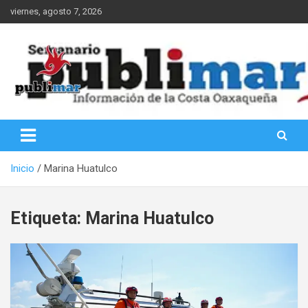
Saltar
viernes, agosto 7, 2026
al
contenido
Información de la Costa Oaxaqueña
PubliMar
Inicio
Marina Huatulco
Etiqueta:
Marina Huatulco