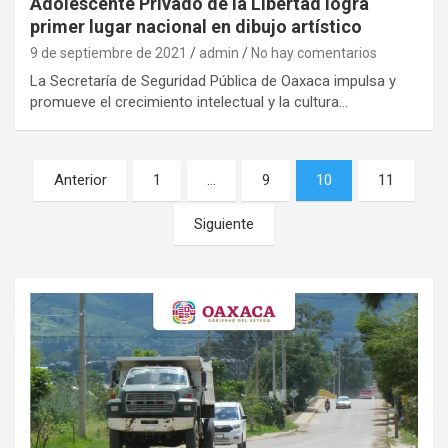
Adolescente Privado de la Libertad logra
primer lugar nacional en dibujo artístico
9 de septiembre de 2021
admin
No hay comentarios
La Secretaría de Seguridad Pública de Oaxaca impulsa y
promueve el crecimiento intelectual y la cultura…
Navegación
Anterior
1
…
9
10
11
de
Siguiente
entradas