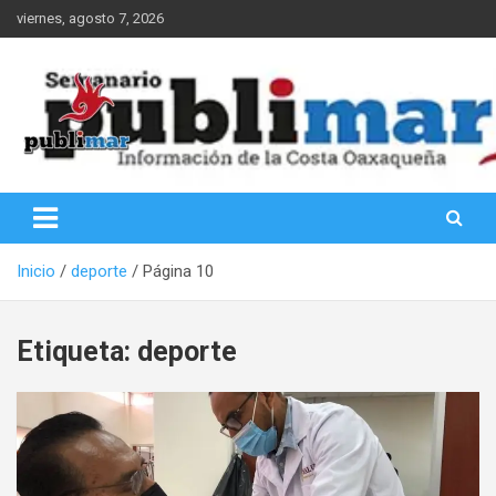
Saltar
viernes, agosto 7, 2026
al
contenido
Información de la Costa Oaxaqueña
PubliMar
Inicio
deporte
Página 10
Etiqueta:
deporte