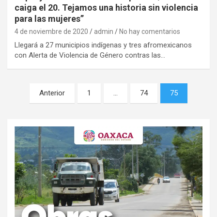
caiga el 20. Tejamos una historia sin violencia
para las mujeres”
4 de noviembre de 2020
admin
No hay comentarios
Llegará a 27 municipios indígenas y tres afromexicanos
con Alerta de Violencia de Género contras las…
Navegación
Anterior
1
…
74
75
de
entradas