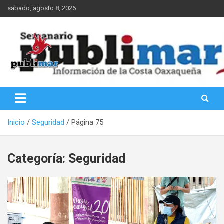
Saltar
sábado, agosto 8, 2026
al
contenido
Información de la Costa Oaxaqueña
PubliMar
Inicio
Seguridad
Página 75
Categoría:
Seguridad