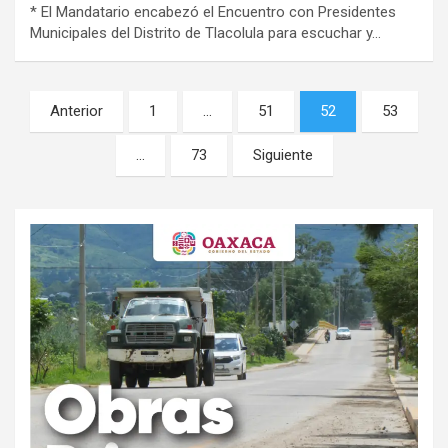
* El Mandatario encabezó el Encuentro con Presidentes
Municipales del Distrito de Tlacolula para escuchar y…
Navegación
Anterior
1
…
51
52
53
de
…
73
Siguiente
entradas