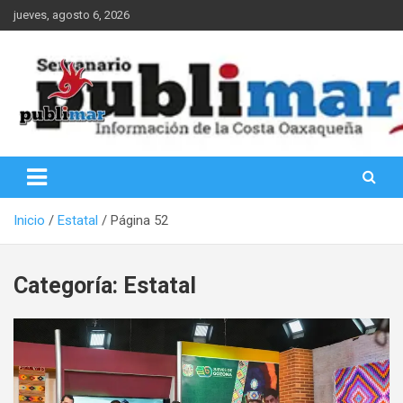
Saltar
jueves, agosto 6, 2026
al
contenido
Información de la Costa Oaxaqueña
PubliMar
Inicio
Estatal
Página 52
Categoría:
Estatal