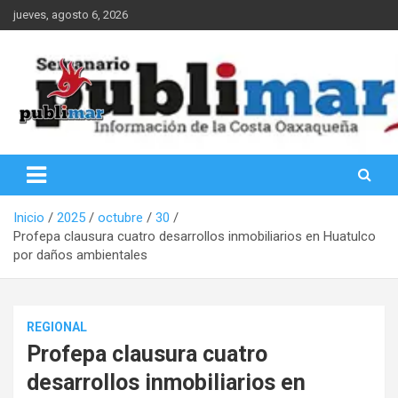
Saltar
jueves, agosto 6, 2026
al
contenido
Información de la Costa Oaxaqueña
PubliMar
Inicio
2025
octubre
30
Profepa clausura cuatro desarrollos inmobiliarios en Huatulco
por daños ambientales
REGIONAL
Profepa clausura cuatro
desarrollos inmobiliarios en