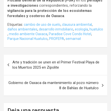
Fiscalía General de la República (FGR)
en los
peritajes
e investigaciones
correspondientes, reforzando la
vigilancia para la protección de los ecosistemas
forestales y costeros de Oaxaca
.
Etiquetas:
cambio de uso de suelo
,
clausura ambiental
,
daños ambientales
,
desarrollo inmobiliario
,
ecología
,
huatulco
,
medio ambiente Oaxaca
,
Paradise Cove Condo Hotel
,
Parque Nacional Huatulco
,
PROFEPA
,
semarnat
Navegación
Arte y tradición se unen en el Primer Festival Playa de
de
los Muertos 2025 en Zipolite
entradas
Gobierno de Oaxaca da mantenimiento al pozo número
8 de Bahías de Huatulco
Deja una respuesta