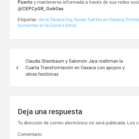
Puerto
y mantenerse informada a través de sus redes soci
@CEPCyGR_GobOax
.
Etiquetas:
clima Oaxaca hoy
,
lluvias fuertes en Oaxaca
,
Pronós
tormentas en la Costa e Istmo
Navegación
Claudia Sheinbaum y Salomón Jara reafirman la
de
Cuarta Transformación en Oaxaca con apoyos y
obras históricas
entradas
Deja una respuesta
Tu dirección de correo electrónico no será publicada.
Los c
Comentario