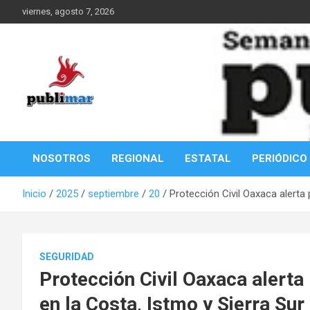
Saltar
viernes, agosto 7, 2026
al
contenido
Información de la Costa Oaxaqueña
PubliMar
NOSOTROS
REGIONAL
ESTATAL
PERIÓDICO
Inicio
2025
septiembre
20
Protección Civil Oaxaca alerta 
SEGURIDAD
Protección Civil Oaxaca alerta 
en la Costa, Istmo y Sierra Sur