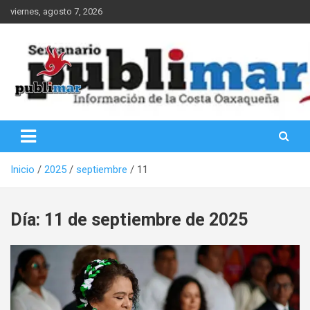
Saltar
viernes, agosto 7, 2026
al
contenido
Información de la Costa Oaxaqueña
PubliMar
Inicio
2025
septiembre
11
Día:
11 de septiembre de 2025