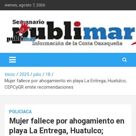
Saltar
viernes, agosto 7, 2026
al
contenido
Información de la Costa Oaxaqueña
PubliMar
Inicio
2025
julio
18
Mujer fallece por ahogamiento en playa La Entrega, Huatulco;
CEPCyGR emite recomendaciones
POLICIACA
Mujer fallece por ahogamiento en
playa La Entrega, Huatulco;