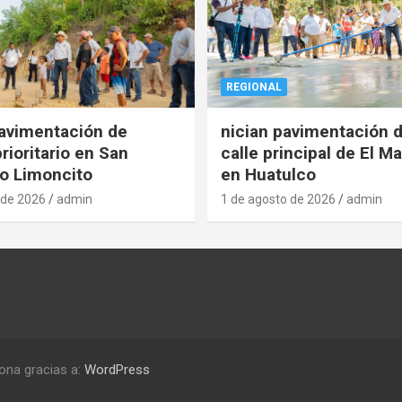
REGIONAL
pavimentación de
nician pavimentación d
rioritario en San
calle principal de El Ma
o Limoncito
en Huatulco
 de 2026
admin
1 de agosto de 2026
admin
ona gracias a:
WordPress