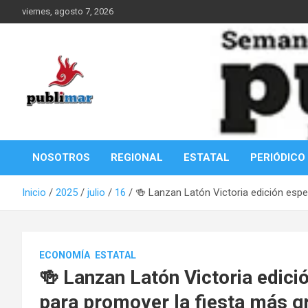
Saltar
viernes, agosto 7, 2026
al
contenido
Información de la Costa Oaxaqueña
PubliMar
NOSOTROS
REGIONAL
ESTATAL
PERIÓDICO
Inicio
2025
julio
16
🍻 Lanzan Latón Victoria edición esp
ECONOMÍA
ESTATAL
🍻 Lanzan Latón Victoria edic
para promover la fiesta más 