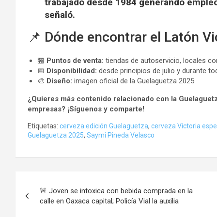
trabajado desde 1984 generando empleo
señaló.
📌 Dónde encontrar el Latón V
🏪
Puntos de venta:
tiendas de autoservicio, locales c
📅
Disponibilidad:
desde principios de julio y durante t
🎨
Diseño:
imagen oficial de la Guelaguetza 2025
¿Quieres más contenido relacionado con la Guelaguetz
empresas? ¡Síguenos y comparte!
Etiquetas:
cerveza edición Guelaguetza
,
cerveza Victoria espe
Guelaguetza 2025
,
Saymi Pineda Velasco
Navegación
🚨 Joven se intoxica con bebida comprada en la
de
calle en Oaxaca capital; Policía Vial la auxilia